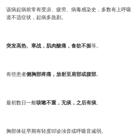
该病起病前常有受凉、疲劳、病毒感染史，多数有上呼吸
道不适症状，起病多急剧。
突发高热、寒战，肌肉酸痛，食欲不振
等。
有些患者
侧胸部疼痛，放射至肩部或腹部
。
最初数日一般
咳嗽不重，无痰，之后有痰
。
胸部体征早期有轻度叩诊浊音或呼吸音减弱。