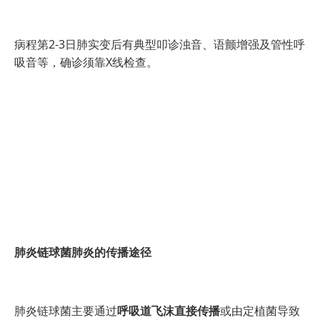
病程第2-3日肺实变后有典型叩诊浊音、语颤增强及管性呼
吸音等，确诊须靠X线检查。
肺炎链球菌肺炎的传播途径
肺炎链球菌主要通过
呼吸道飞沫直接传播
或由定植菌导致